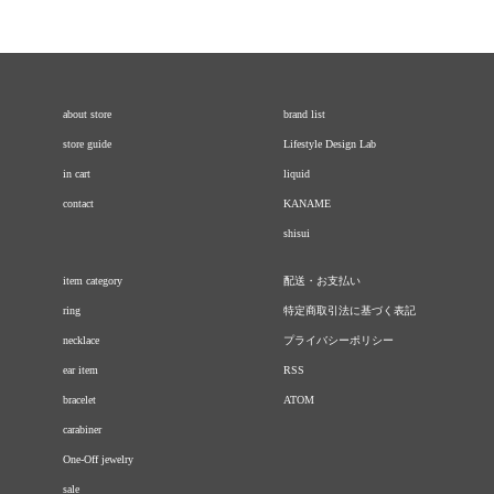
about store
brand list
store guide
Lifestyle Design Lab
in cart
liquid
contact
KANAME
shisui
item category
配送・お支払い
ring
特定商取引法に基づく表記
necklace
プライバシーポリシー
ear item
RSS
bracelet
ATOM
carabiner
One-Off jewelry
sale