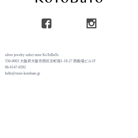
silver jewelry select store KoToBaTo
550-0003 大阪府大阪市西区京町堀1-18-27 西船場ビル1F
06-6147-6592
hello@store-kotobato.jp