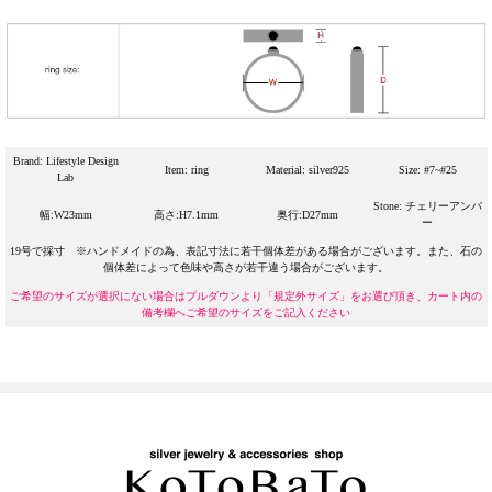
Brand: Lifestyle Design
Item: ring
Material: silver925
Size: #7~#25
Lab
Stone: チェリーアンバ
幅:W23mm
高さ:H7.1mm
奥行:D27mm
ー
19号で採寸 ※ハンドメイドの為、表記寸法に若干個体差がある場合がございます。また、石の
個体差によって色味や高さが若干違う場合がございます。
ご希望のサイズが選択にない場合はプルダウンより「規定外サイズ」をお選び頂き、カート内の
備考欄へご希望のサイズをご記入ください