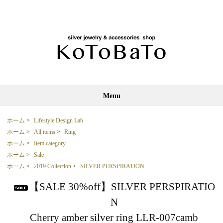
Menu
ホーム
>
Lifestyle Design Lab
ホーム
>
All items
>
Ring
ホーム
>
Item category
ホーム
>
Sale
ホーム
>
2019 Collection
>
SILVER PERSPIRATION
【SALE 30%off】SILVER PERSPIRATIO
N
Cherry amber silver ring LLR-007camb