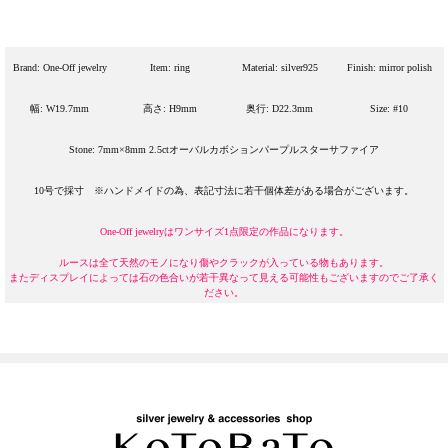
Brand: One-Off jewelry
Item: ring
Material: silver925
Finish: mirror polish
幅: W19.7mm
高さ: H9mm
奥行: D22.3mm
Size: #10
Stone: 7mm×8mm 2.5ctオーバルカボションパープルスターサファイア
10号で採寸 ※ハンドメイドの為、表記寸法に若干個体差がある場合がございます。
One-Off jewelryはワンサイズ1点限定の作品になります。
ルースは全て天然のモノになり傷やクラックが入っている物もあります。
またディスプレイによっては石の色合いが若干異なって見える可能性もございますのでご了承く
ださい。