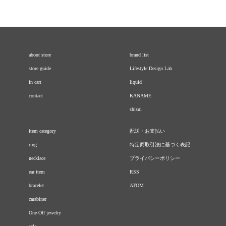
about store
brand list
store guide
Lifestyle Design Lab
in cart
liquid
contact
KANAME
shisui
item category
配送・お支払い
ring
特定商取引法に基づく表記
necklace
プライバシーポリシー
ear item
RSS
bracelet
ATOM
carabiner
One-Off jewelry