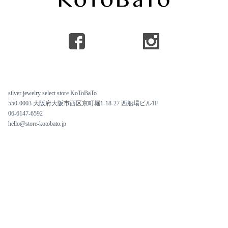
silver jewelry select store KoToBaTo
550-0003 大阪府大阪市西区京町堀1-18-27 西船場ビル1F
06-6147-6592
hello@store-kotobato.jp