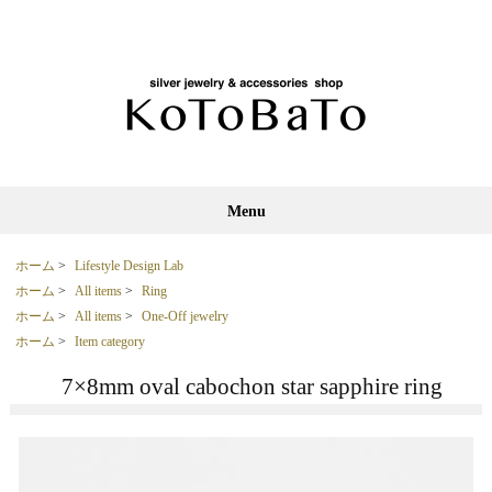
Menu
ホーム
>
Lifestyle Design Lab
ホーム
>
All items
>
Ring
ホーム
>
All items
>
One-Off jewelry
ホーム
>
Item category
7×8mm oval cabochon star sapphire ring