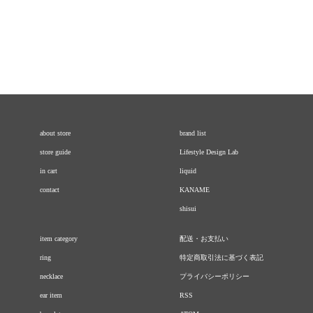
about store
brand list
store guide
Lifestyle Design Lab
in cart
liquid
contact
KANAME
shisui
item category
配送・お支払い
ring
特定商取引法に基づく表記
necklace
プライバシーポリシー
ear item
RSS