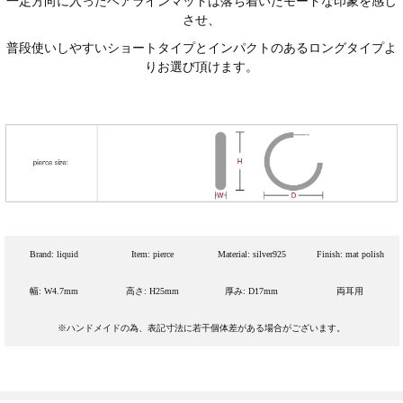
一定方向に入ったヘアラインマットは落ち着いたモードな印象を感じ
させ、
普段使いしやすいショートタイプとインパクトのあるロングタイプよ
りお選び頂けます。
Brand: liquid
Item: pierce
Material: silver925
Finish: mat polish
幅: W4.7mm
高さ: H25mm
厚み: D17mm
両耳用
※ハンドメイドの為、表記寸法に若干個体差がある場合がございます。