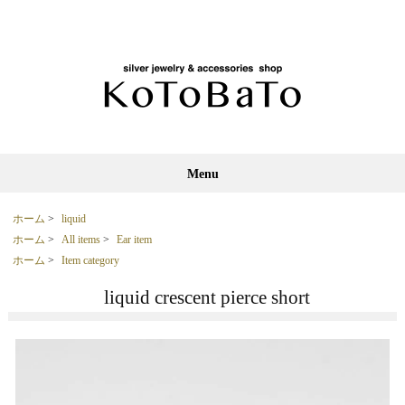
Menu
ホーム
>
liquid
ホーム
>
All items
>
Ear item
ホーム
>
Item category
liquid crescent pierce short