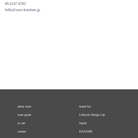
06-6147-6592
hello@store-kotobato.jp
about store
brand list
store guide
Lifestyle Design Lab
in cart
liquid
contact
KANAME