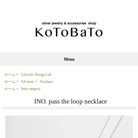
Menu
ホーム
>
Lifestyle Design Lab
ホーム
>
All items
>
Necklace
ホーム
>
Item category
INO. pass the loop necklace