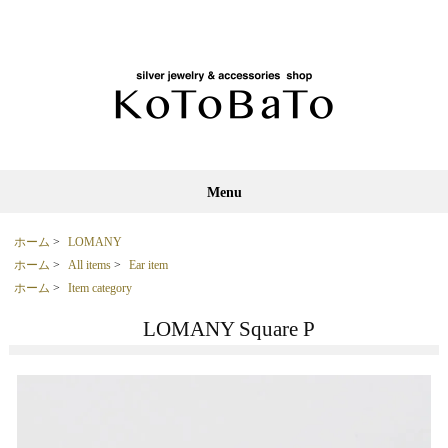
Menu
ホーム
>
LOMANY
ホーム
>
All items
>
Ear item
ホーム
>
Item category
LOMANY Square P