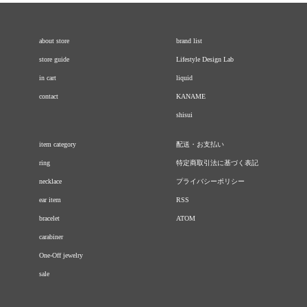
about store
brand list
store guide
Lifestyle Design Lab
in cart
liquid
contact
KANAME
shisui
item category
配送・お支払い
ring
特定商取引法に基づく表記
necklace
プライバシーポリシー
ear item
RSS
bracelet
ATOM
carabiner
One-Off jewelry
sale