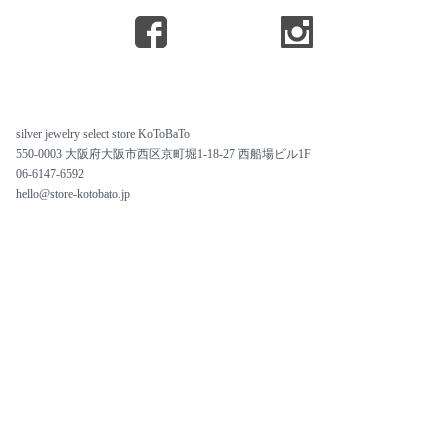
silver jewelry select store KoToBaTo
550-0003 大阪府大阪市西区京町堀1-18-27 西船場ビル1F
06-6147-6592
hello@store-kotobato.jp