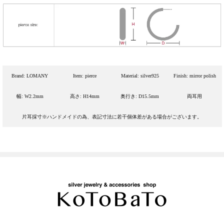
Brand: LOMANY
Item: pierce
Material: silver925
Finish: mirror polish
幅: W2.2mm
高さ: H14mm
奥行き: D15.5mm
両耳用
片耳採寸※ハンドメイドの為、表記寸法に若干個体差がある場合がございます。