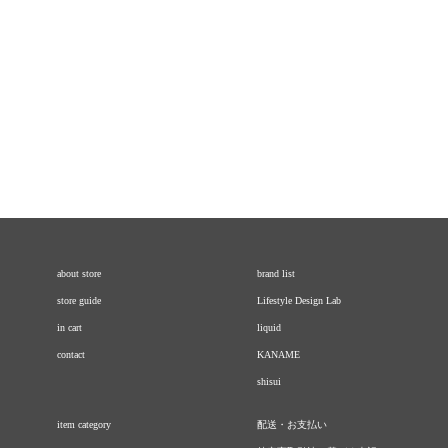
about store
brand list
store guide
Lifestyle Design Lab
in cart
liquid
contact
KANAME
shisui
item category
配送・お支払い