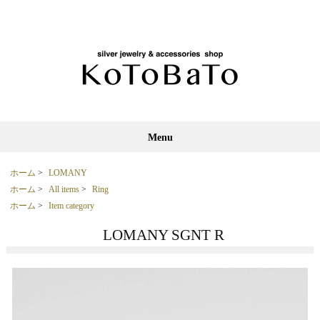
Menu
ホーム
>
LOMANY
ホーム
>
All items
>
Ring
ホーム
>
Item category
LOMANY SGNT R