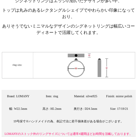
シグネットリングはエッジの効いたデザインが多い中、
トップは丸みのあるレクタングルシェイプでやわらかい印象になって
おり、
ありそうでないミニマルなデザインのシグネットリングは幅広いコー
ディネートで活躍してくれます。
Brand: LOMANY
Item: ring
Material: silver925
Finish: mirror polish
幅: W22.5mm
高さ: H5.2mm
奥行き: D24.5mm
Size: 17/19/21
19号採寸※ハンドメイドの為、表記寸法に若干個体差がある場合がございます。
LOMANYのストック外のリングサイズについては通常4週間ほどお時間を頂戴しております。