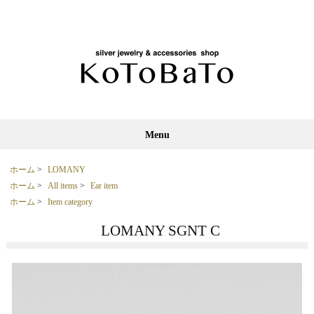
Menu
ホーム
>
LOMANY
ホーム
>
All items
>
Ear item
ホーム
>
Item category
LOMANY SGNT C