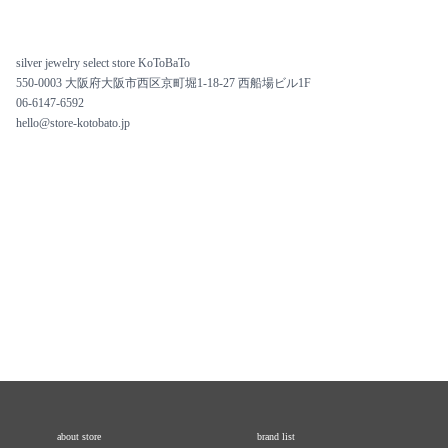
silver jewelry select store KoToBaTo
550-0003 大阪府大阪市西区京町堀1-18-27 西船場ビル1F
06-6147-6592
hello@store-kotobato.jp
about store
brand list