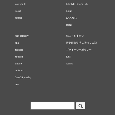
store guide
Lifestyle Design Lab
in cart
liquid
contact
KANAME
shisui
item category
配送・お支払い
ring
特定商取引法に基づく表記
necklace
プライバシーポリシー
ear item
RSS
bracelet
ATOM
carabiner
One-Off jewelry
sale