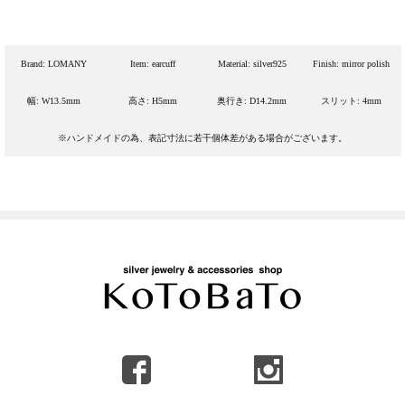
Brand: LOMANY
Item: earcuff
Material: silver925
Finish: mirror polish
幅: W13.5mm
高さ: H5mm
奥行き: D14.2mm
スリット: 4mm
※ハンドメイドの為、表記寸法に若干個体差がある場合がございます。