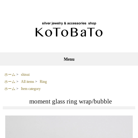
Menu
ホーム
>
shisui
ホーム
>
All items
>
Ring
ホーム
>
Item category
moment glass ring wrap/bubble