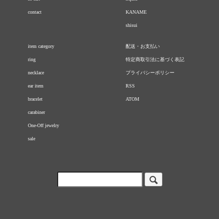
contact
KANAME
shisui
item category
配送・お支払い
ring
特定商取引法に基づく表記
necklace
プライバシーポリシー
ear item
RSS
bracelet
ATOM
carabiner
One-Off jewelry
sale