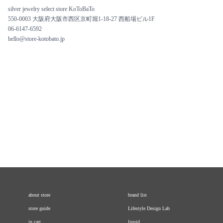
silver jewelry select store KoToBaTo
550-0003 大阪府大阪市西区京町堀1-18-27 西船場ビル1F
06-6147-6592
hello@store-kotobato.jp
about store
brand list
store guide
Lifestyle Design Lab
in cart
liquid