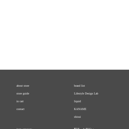
about store
brand list
store guide
Lifestyle Design Lab
in cart
liquid
contact
KANAME
shisui