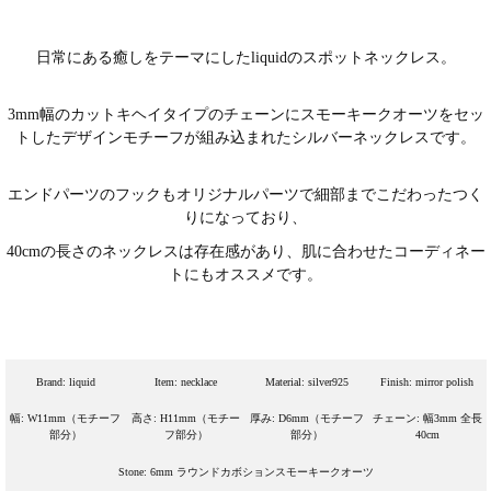
日常にある癒しをテーマにしたliquidのスポットネックレス。
3mm幅のカットキヘイタイプのチェーンにスモーキークオーツをセッ
トしたデザインモチーフが組み込まれたシルバーネックレスです。
エンドパーツのフックもオリジナルパーツで細部までこだわったつく
りになっており、
40cmの長さのネックレスは存在感があり、肌に合わせたコーディネー
トにもオススメです。
Brand: liquid
Item: necklace
Material: silver925
Finish: mirror polish
幅: W11mm（モチーフ
高さ: H11mm（モチー
厚み: D6mm（モチーフ
チェーン: 幅3mm 全長
部分）
フ部分）
部分）
40cm
Stone: 6mm ラウンドカボションスモーキークオーツ